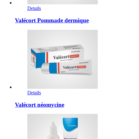
Details
Valécort Pommade dermique
Details
Valécort néomycine