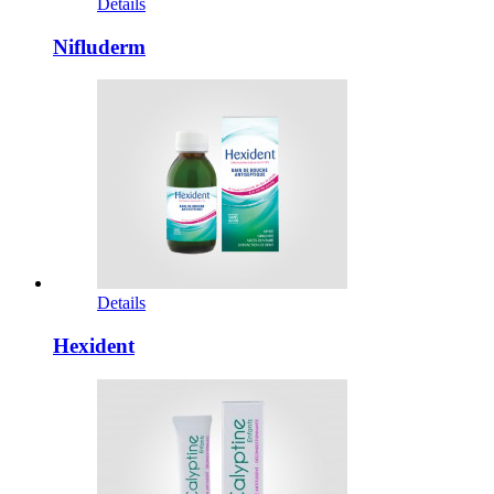
Details
Nifluderm
Details
Hexident