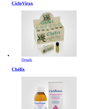
CicloVirax
Details
Chéfix