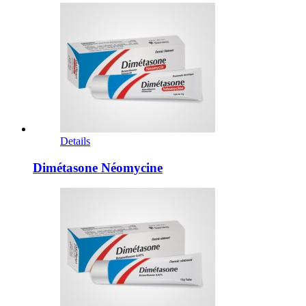
Details
Dimétasone Néomycine