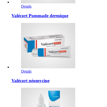
Details
Valécort Pommade dermique
Details
Valécort néomycine