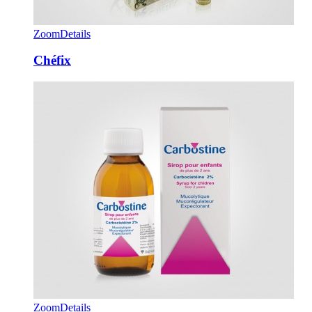
Zoom
Details
Chéfix
Zoom
Details