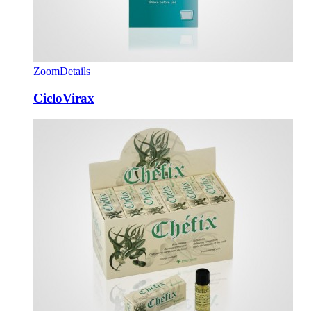
Zoom
Details
CicloVirax