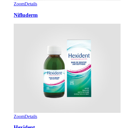
Zoom
Details
Nifluderm
Zoom
Details
Hexident