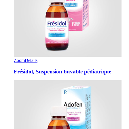
Zoom
Details
Frésidol, Suspension buvable pédiatrique